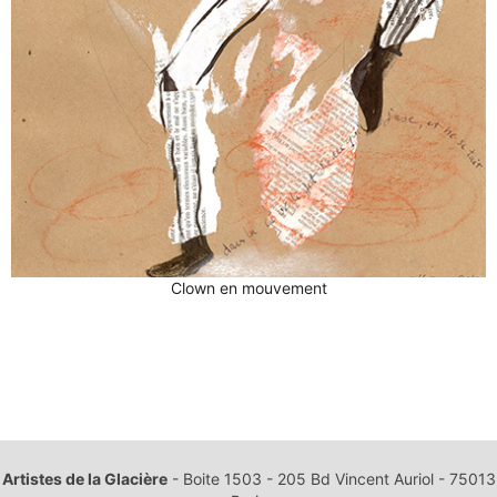
Clown en mouvement
ARTICLE PRÉCÉDENT : ANNUAIRES
ARTICLE SUI
PRÉCÉDENT
SUIVANT
Artistes de la Glacière
- Boite 1503 - 205 Bd Vincent Auriol - 75013