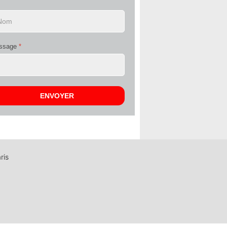
ssage
*
ENVOYER
ris