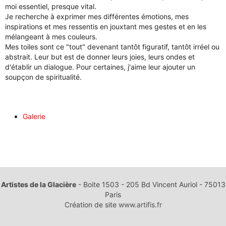
moi essentiel, presque vital.
Je recherche à exprimer mes différentes émotions, mes
inspirations et mes ressentis en jouxtant mes gestes et en les
mélangeant à mes couleurs.
Mes toiles sont ce "tout" devenant tantôt figuratif, tantôt irréel ou
abstrait. Leur but est de donner leurs joies, leurs ondes et
d'établir un dialogue. Pour certaines, j'aime leur ajouter un
soupçon de spiritualité.
Galerie
ARTICLE PRÉCÉDENT : STUDER DIVA
ARTICLE SUI
PRÉCÉDENT
SUIVANT
Artistes de la Glacière
- Boite 1503 - 205 Bd Vincent Auriol - 75013
Paris
Création de site
www.artifis.fr