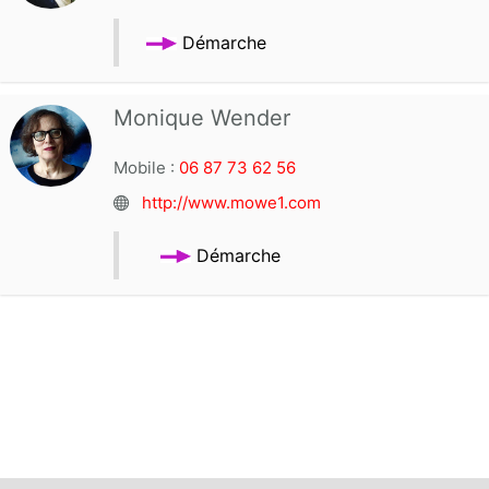
Démarche
Monique Wender
Mobile :
06 87 73 62 56
http://www.mowe1.com
Démarche
ARTICLE PRÉCÉDENT : VÉRONIQUE ROCHE
ARTICLE SUIV
PRÉCÉDENT
SUIVANT