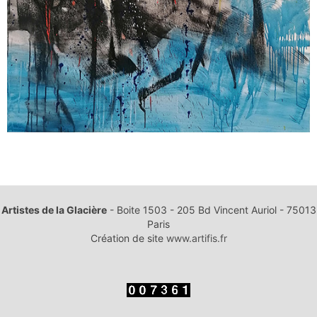
ARTICLE PRÉCÉDENT : JEANNE-MARIE SKATULAK
ARTICLE SUI
PRÉCÉDENT
SUIVANT
Artistes de la Glacière
- Boite 1503 - 205 Bd Vincent Auriol - 75013
Paris
Création de site
www.artifis.fr