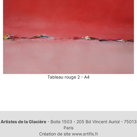
Tableau rouge 2 - A4
ARTICLE PRÉCÉDENT : MARTINA CHIQUET
ARTICLE SUI
PRÉCÉDENT
SUIVANT
Artistes de la Glacière
- Boite 1503 - 205 Bd Vincent Auriol - 75013
Paris
Création de site
www.artifis.fr