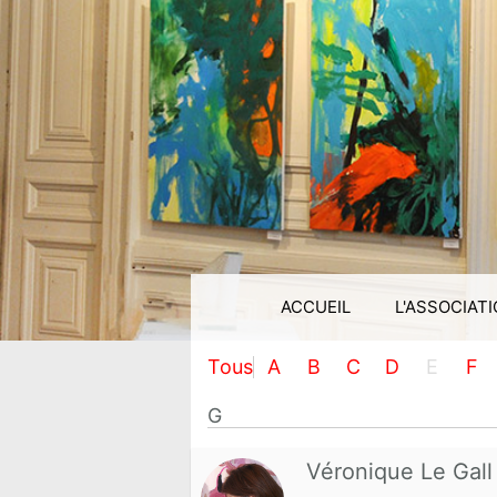
ACCUEIL
L'ASSOCIAT
Tous
A
B
C
D
E
F
G
Véronique Le Gall