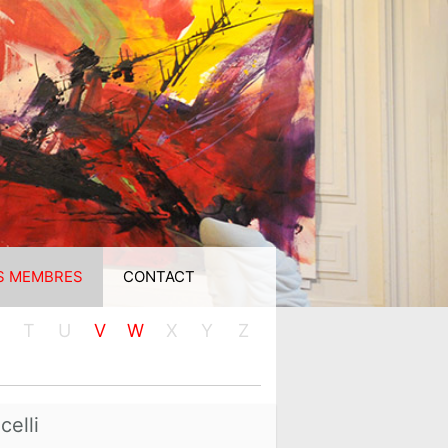
S MEMBRES
CONTACT
T
U
V
W
X
Y
Z
celli