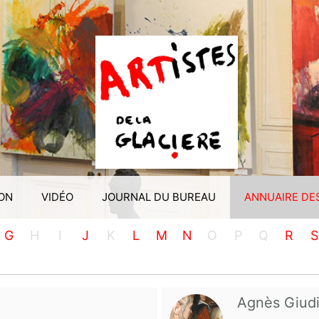
ION
VIDÉO
JOURNAL DU BUREAU
ANNUAIRE DE
G
H
I
J
K
L
M
N
O
P
Q
R
S
Agnès Giudi