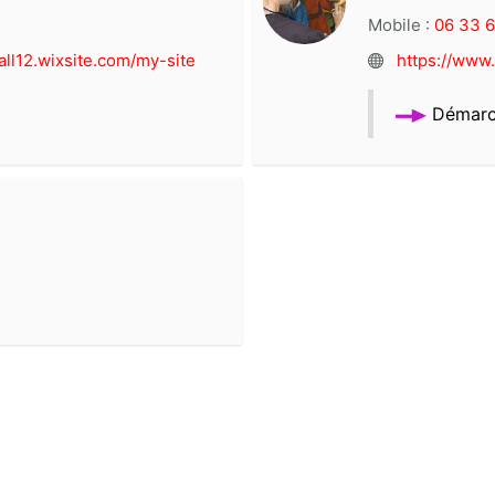
Mobile :
06 33 6
all12.wixsite.com/my-site
https://www.
Démar
ROCHE