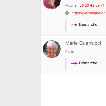
Mobile :
06 20 42 69 71
https://veroniqueleg
Dé
marche
Marie Guerrucci
Paris
Démarche
ARTICLE PRÉCÉDENT : VÉRONIQUE 
PRÉCÉDENT